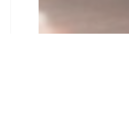
Telefono
0522 333629
Mail
info@studioprogetec.it
PEC
progetec@pec.it